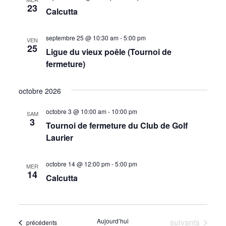
u
23
a
Calcutta
e
v
s
septembre 25 @ 10:30 am
-
5:00 pm
VEN
i
25
É
Ligue du vieux poêle (Tournoi de
g
fermeture)
v
a
è
octobre 2026
t
n
i
e
octobre 3 @ 10:00 am
-
10:00 pm
SAM
3
o
Tournoi de fermeture du Club de Golf
m
Laurier
e
n
n
d
octobre 14 @ 12:00 pm
-
5:00 pm
MER
t
14
e
Calcutta
v
u
Évènements
Aujourd’hui
suivants
Évènements
précédents