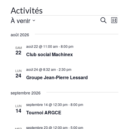
Activités
À venir
N
R
Recherche
Liste
a
Sélectionnez
e
août 2026
une
v
c
date.
i
août 22 @ 11:00 am
-
8:00 pm
h
SAM
22
g
Club social Machinex
e
a
r
août 24 @ 8:32 am
-
2:30 pm
t
LUN
24
c
Groupe Jean-Pierre Lessard
i
h
o
septembre 2026
e
n
septembre 14 @ 12:30 pm
-
8:00 pm
e
d
LUN
14
Tournoi ARGCE
e
t
v
n
septembre 23 @ 12:00 pm
-
5:00 pm
MER