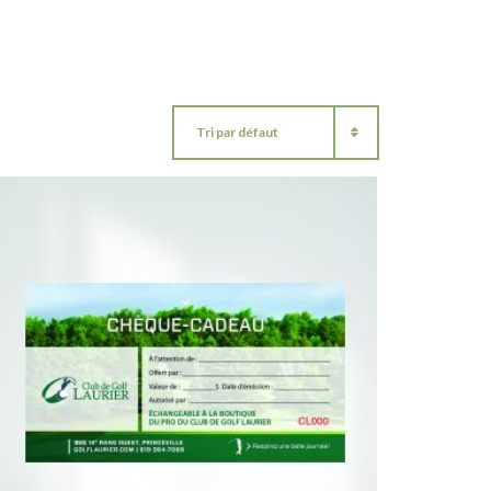
Tri par défaut
▾