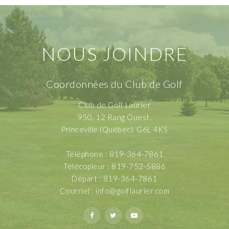
NOUS JOINDRE
Coordonnées du Club de Golf
Club de Golf Laurier
950, 12 Rang Ouest,
Princeville (Québec). G6L 4K5
Téléphone : 819-364-7861
Télécopieur : 819-752-5886
Départ : 819-364-7861
Courriel :
info@golflaurier.com